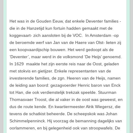
Het was in de Gouden Eeuw, dat enkele Deventer families -
die in de Hanzetijd kun fortuin hadden gemaakt met de
koggevaart- zich aansloten bij de VOC. In Amsterdam -op
de beroemde werf van Jan van de Haere van Olst- lieten zij
een koopvaardijschip bouwen. Het werd gedoopt als de
‘Deventer’, maar werd in de volksmond ‘De Heijs’ genoemd.
In 1629 maakte het zijn eerste reis naar de Oost, geladen
met stokvis en gietijzer. Enkele representanten van de
investerende families, de zgn. Heeren van de Heijs, namen
de leiding aan boord: gezagvoerder Henric baron van Enck
tot Han, die ook verdienstelijk trekzak speelde. Stuurman
Thomasvaer Troost, die al vaker in de oost was geweest, en
dus de route kende. En kwartiermeester Alrik Wiegersz, die
tevens de schatkist beheerde. De scheepskok was Johan
Schimmelpenninck. Hij voorzag de bemanning dagelijks van
oorlammeren, en bij gelegenheid ook van stroopwafels. De