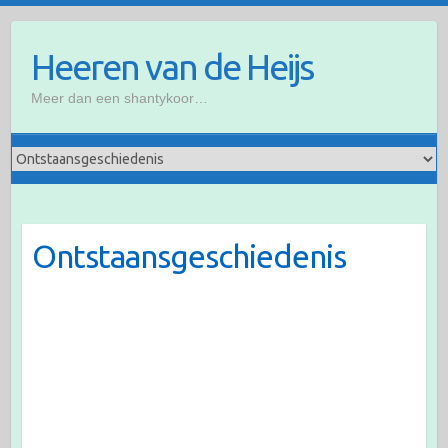
Ga
naar
Heeren van de Heijs
de
inhoud
Meer dan een shantykoor…
Ontstaansgeschiedenis