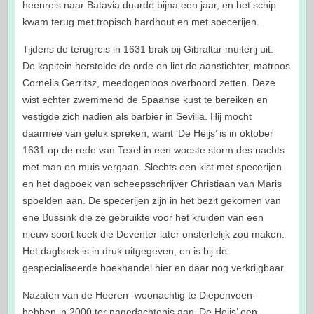
heenreis naar Batavia duurde bijna een jaar, en het schip
kwam terug met tropisch hardhout en met specerijen.
Tijdens de terugreis in 1631 brak bij Gibraltar muiterij uit.
De kapitein herstelde de orde en liet de aanstichter, matroos
Cornelis Gerritsz, meedogenloos overboord zetten. Deze
wist echter zwemmend de Spaanse kust te bereiken en
vestigde zich nadien als barbier in Sevilla. Hij mocht
daarmee van geluk spreken, want ‘De Heijs’ is in oktober
1631 op de rede van Texel in een woeste storm des nachts
met man en muis vergaan. Slechts een kist met specerijen
en het dagboek van scheepsschrijver Christiaan van Maris
spoelden aan. De specerijen zijn in het bezit gekomen van
ene Bussink die ze gebruikte voor het kruiden van een
nieuw soort koek die Deventer later onsterfelijk zou maken.
Het dagboek is in druk uitgegeven, en is bij de
gespecialiseerde boekhandel hier en daar nog verkrijgbaar.
Nazaten van de Heeren -woonachtig te Diepenveen-
hebben in 2000 ter nagedachtenis aan ‘De Heijs’ een