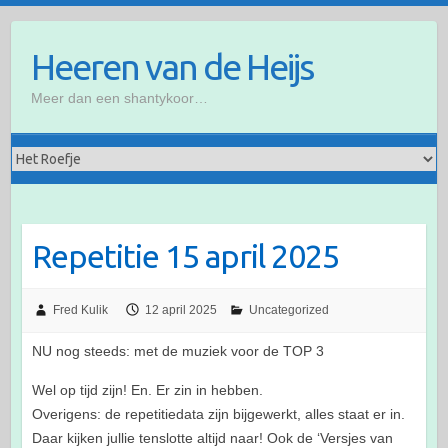
Ga
naar
Heeren van de Heijs
de
inhoud
Meer dan een shantykoor…
Repetitie 15 april 2025
Fred Kulik
12 april 2025
Uncategorized
NU nog steeds: met de muziek voor de TOP 3
Wel op tijd zijn! En. Er zin in hebben.
Overigens: de repetitiedata zijn bijgewerkt, alles staat er in.
Daar kijken jullie tenslotte altijd naar! Ook de ‘Versjes van